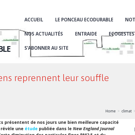
ACCUEIL
LE PONCEAU ECODURABLE
NOT
NOS ACTUALITÉS
ENTRAIDE
ECOGESTES
BLE
S’ABONNER AU SITE
ens reprennent leur souffle
Home
climat
nts présentent de nos jours une bien meilleure capacité
 révèle une
étude
publiée dans le
New England Journal
 forte diminution des particules fines PM2,5 et du