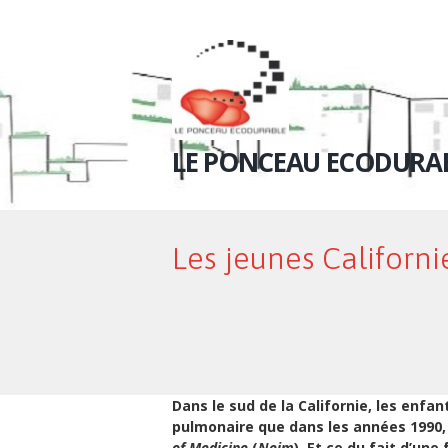
LE PONCEAU ECODURA
Les jeunes Californi
Dans le sud de la Californie, les enfa
pulmonaire que dans les années 1990,
of Medicine
(
Nejm
). Et ce du fait d’une