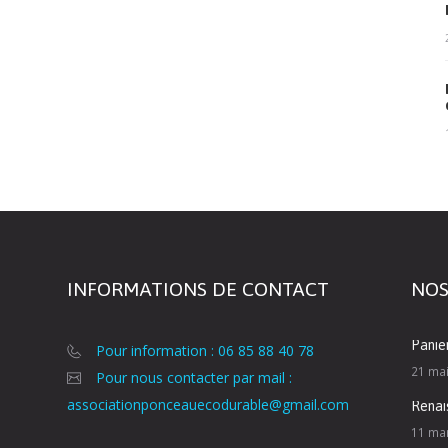
INFORMATIONS DE CONTACT
NOS
Panie
Pour information : 06 85 88 40 78
21 ma
Pour nous contacter par mail :
associationponceauecodurable@gmail.com
Renai
11 ma