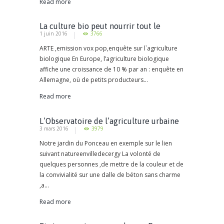
Read more
La culture bio peut nourrir tout le
1 juin 2016
3766
monde
ARTE ,emission vox pop,enquête sur l`agriculture
biologique En Europe, l’agriculture biologique
affiche une croissance de 10 % par an : enquête en
Allemagne, où de petits producteurs...
Read more
L’Observatoire de l’agriculture urbaine
3 mars 2016
3979
et de la biodiversité en Ile-de-France
Notre jardin du Ponceau en exemple sur le lien
suivant natureenvilledecergy La volonté de
quelques personnes ,de mettre de la couleur et de
la convivialité sur une dalle de béton sans charme
,a...
Read more