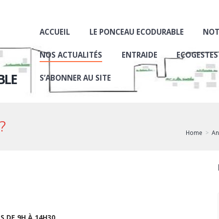
ACCUEIL
LE PONCEAU ECODURABLE
NOT
NOS ACTUALITÉS
ENTRAIDE
ECOGESTES
BLE
S’ABONNER AU SITE
?
Home
An
RS DE 9H À 14H30
,