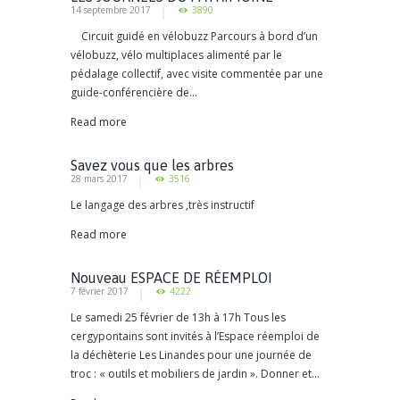
14 septembre 2017
3890
Circuit guidé en vélobuzz Parcours à bord d’un
vélobuzz, vélo multiplaces alimenté par le
pédalage collectif, avec visite commentée par une
guide-conférencière de...
Read more
Savez vous que les arbres
28 mars 2017
3516
communiquent ?
Le langage des arbres ,très instructif
Read more
Nouveau ESPACE DE RÉEMPLOI
7 février 2017
4222
Le samedi 25 février de 13h à 17h Tous les
cergypontains sont invités à l’Espace réemploi de
la déchèterie Les Linandes pour une journée de
troc : « outils et mobiliers de jardin ». Donner et...