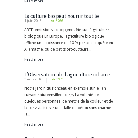
Read more
La culture bio peut nourrir tout le
1 juin 2016
3766
monde
ARTE ,emission vox pop,enquête sur l`agriculture
biologique En Europe, l’agriculture biologique
affiche une croissance de 10 % par an : enquête en
Allemagne, où de petits producteurs...
Read more
L’Observatoire de l’agriculture urbaine
3 mars 2016
3979
et de la biodiversité en Ile-de-France
Notre jardin du Ponceau en exemple sur le lien
suivant natureenvilledecergy La volonté de
quelques personnes ,de mettre de la couleur et de
la convivialité sur une dalle de béton sans charme
,a...
Read more