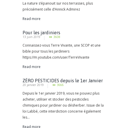
La nature s’épanouit sur nos terrasses, plus
précisément celle d’Annick Admirez
Read more
Pour les jardiniers
13 juin 2019
3608
Connaissez-vous Terre Vivante, une SCOP et une
bible pour tous les jardiniers
https://m.youtube.com/user/TerreVivante
Read more
ZÉRO PESTICIDES depuis le 1er Janvier
20 janvier 2019
3666
2019
Depuis le 1er janvier 2019, vous ne pouvez plus
acheter, utiliser et stocker des pesticides
chimiques pour jardiner ou désherber. Issue de la
loi Labbé, cette interdiction concerne également
les...
Read more