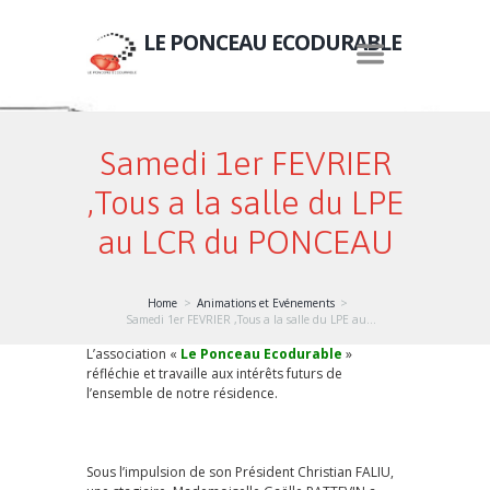
LE PONCEAU ECODURABLE
Samedi 1er FEVRIER
,Tous a la salle du LPE
au LCR du PONCEAU
Home
Animations et Evénements
Samedi 1er FEVRIER ,Tous a la salle du LPE au...
L’association «
Le Ponceau Ecodurable
»
réfléchie et travaille aux intérêts futurs de
l’ensemble de notre résidence.
Sous l’impulsion de son Président Christian FALIU,