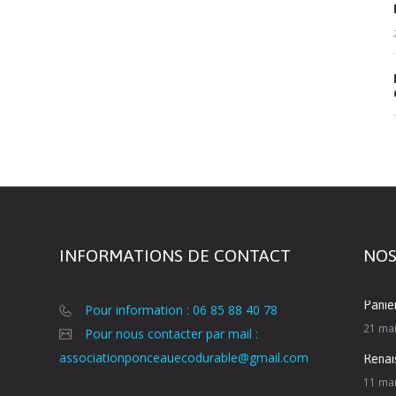
INFORMATIONS DE CONTACT
NOS
Panie
Pour information : 06 85 88 40 78
21 ma
Pour nous contacter par mail :
associationponceauecodurable@gmail.com
Renai
11 ma