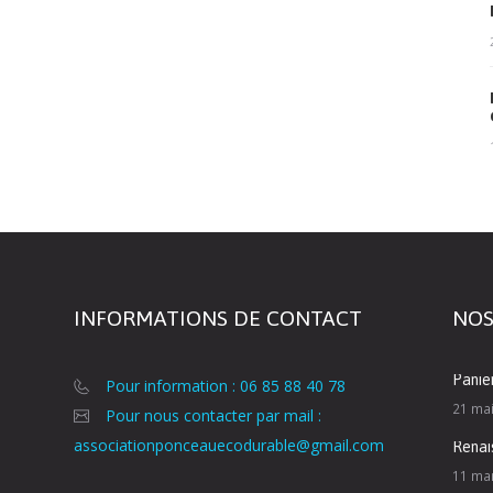
INFORMATIONS DE CONTACT
NOS
Panie
Pour information : 06 85 88 40 78
21 ma
Pour nous contacter par mail :
associationponceauecodurable@gmail.com
Renai
11 ma