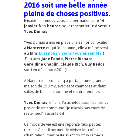
2016 soit une belle année
pleine de choses positives.
Ensuite rendez vous à la permanence
le 16
janvier à 11 heures
pour rencontrer
le docteur
Yves Dumas
Yves Dumas a mis en place une sénior collocation
à
Nanterre
et qui fonctionne , elle a même servi
au film
Et si nous vivions tous ensemble
(
Film avec
Jane Fonda, Pierre Richard,
Geraldine Chaplin, Claude Rich, Guy Bedos
sorti en décembre 2011
)
A Nanterre ,ils sont cinq à partager une grande
maison de 250 m2, avec sept chambres et deux
salles de bain: un homme et quatre femmes.
Yves Dumas
, 64 ans, l’a achetée pour réaliser ce
projet de vie commune. “Je n’avais pas envie de
rester seul”, raconte-t-il
Ce mode de vie est une réponse “aux petites
retraites”, car il permet de diviser les coûts
d’habitation, mais reste avant tout “un remède