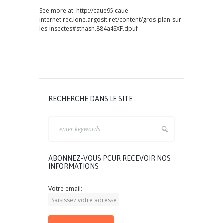
See more at: http://caue95.caue-
internet.rec.lone.argosit.net/content/gros-plan-sur-
les-insectes#sthash.884a4SXF.dpuf
RECHERCHE DANS LE SITE
ABONNEZ-VOUS POUR RECEVOIR NOS
INFORMATIONS
Votre email: