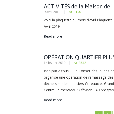
ACTIVITÉS de la Maison de
9 avril 2019
3140
Quartier des Linandes
voici la plaquette du mois d’avril Plaquett
Avril 2019
Read more
OPÉRATION QUARTIER PLU
14 février 2019
3612
PROPRE
Bonjour à tous ! Le Conseil des Jeunes d
organise une opération de ramassage des
déchets sur les quartiers Coteaux et Grand
Centre, le mercredi 27 février. Au program
Read more