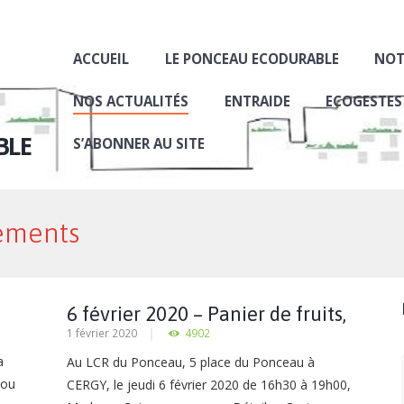
ACCUEIL
LE PONCEAU ECODURABLE
NOT
NOS ACTUALITÉS
ENTRAIDE
ECOGESTES
BLE
S’ABONNER AU SITE
ements
6 février 2020 – Panier de fruits,
1 février 2020
4902
légumes et jus de fruits
a
Au LCR du Ponceau, 5 place du Ponceau à
 ou
CERGY, le jeudi 6 février 2020 de 16h30 à 19h00,