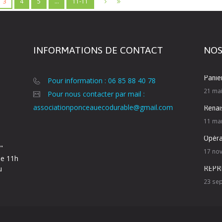
3
4
5
…
11-11
INFORMATIONS DE CONTACT
NOS
Panie
Pour information : 06 85 88 40 78
21 ma
Pour nous contacter par mail :
associationponceauecodurable@gmail.com
Renai
11 ma
Opéra
"
17 no
de 11h
u
REPR
23 se