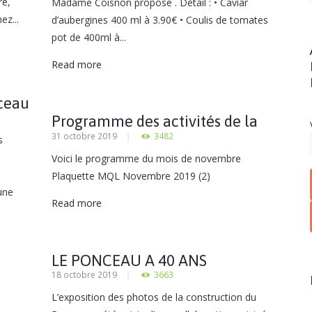
re,
Madame Coisnon propose . Détail : • Caviar
ez...
d’aubergines 400 ml à 3.90€ • Coulis de tomates
pot de 400ml à...
Read more
nceau
Programme des activités de la
31 octobre 2019
3482
Maison de Quartier des Linandes
s
Voici le programme du mois de novembre
Plaquette MQL Novembre 2019 (2)
une
Read more
LE PONCEAU A 40 ANS
18 octobre 2019
3663
L’exposition des photos de la construction du