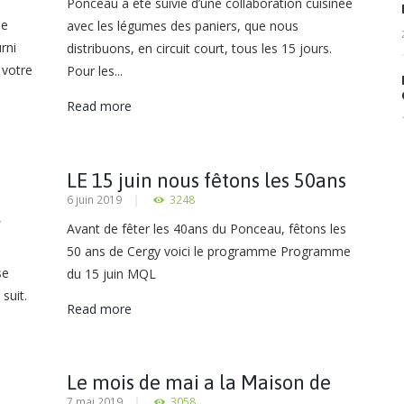
Ponceau a été suivie d’une collaboration cuisinée
ie
avec les légumes des paniers, que nous
rni
distribuons, en circuit court, tous les 15 jours.
 votre
Pour les...
Read more
LE 15 juin nous fêtons les 50ans
6 juin 2019
3248
de Cergy
r
Avant de fêter les 40ans du Ponceau, fêtons les
50 ans de Cergy voici le programme Programme
se
du 15 juin MQL
 suit.
Read more
Le mois de mai a la Maison de
7 mai 2019
3058