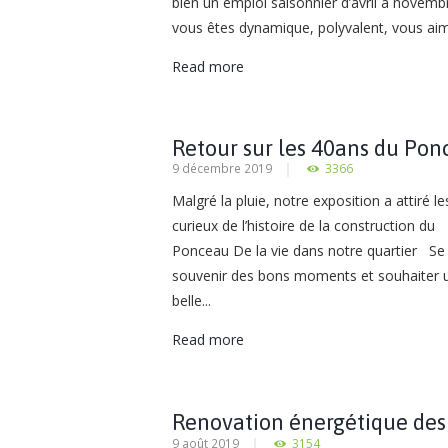
bien un emploi saisonnier d’avril à novemb
vous êtes dynamique, polyvalent, vous aim
Read more
Retour sur les 40ans du Po
9 décembre 2019
3366
Malgré la pluie, notre exposition a attiré le
curieux de l’histoire de la construction du
Ponceau De la vie dans notre quartier Se
souvenir des bons moments et souhaiter 
belle...
Read more
Renovation énergétique des
9 août 2019
3154
bâtiments des unités 3,4,5