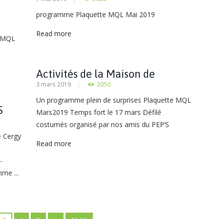
Quartier des Linandes
programme Plaquette MQL Mai 2019
Read more
e MQL
Activités de la Maison de
3 mars 2019
3050
Quartier des Linandes
Un programme plein de surprises Plaquette MQL
S
Mars2019 Temps fort le 17 mars Défilé
costumés organisé par nos amis du PEP’S
e Cergy
Read more
-
me ...